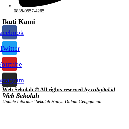
0838-0557-4265
Ikuti Kami
acebook
Twitter
Youtube
nstagram
Web Sekolah © All rights reserved
by rrdigital.id
Web Sekolah
Update Informasi Sekolah Hanya Dalam Genggaman