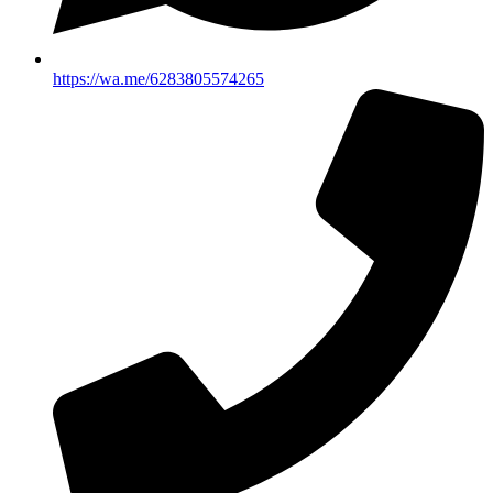
https://wa.me/6283805574265