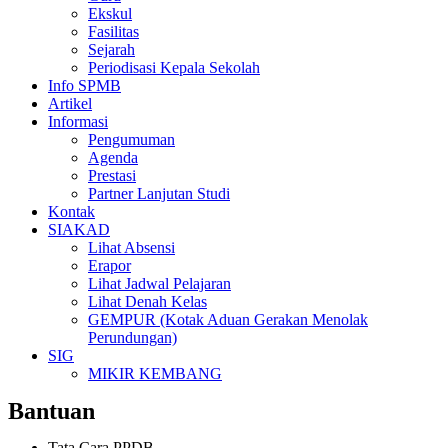
Ekskul
Fasilitas
Sejarah
Periodisasi Kepala Sekolah
Info SPMB
Artikel
Informasi
Pengumuman
Agenda
Prestasi
Partner Lanjutan Studi
Kontak
SIAKAD
Lihat Absensi
Erapor
Lihat Jadwal Pelajaran
Lihat Denah Kelas
GEMPUR (Kotak Aduan Gerakan Menolak
Perundungan)
SIG
MIKIR KEMBANG
Bantuan
Tata Cara PPDB